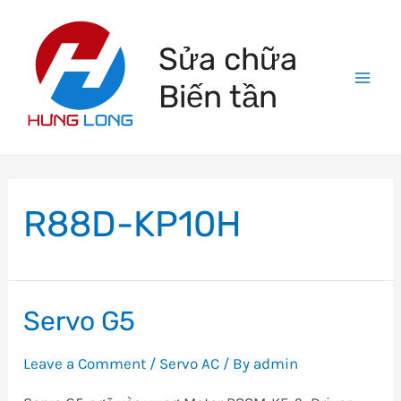
Skip
to
Sửa chữa
content
Biến tần
Mai
Men
R88D-KP10H
Servo G5
Leave a Comment
/
Servo AC
/ By
admin