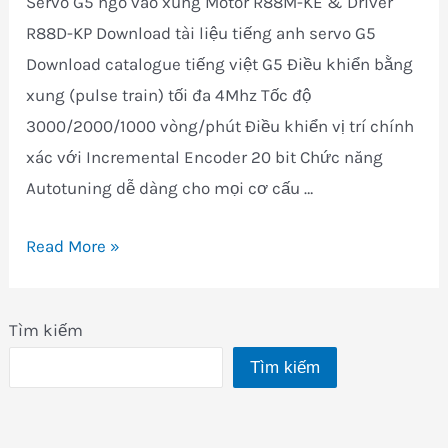
Servo G5 ngõ vào xung Motor R88M-KE & Driver
R88D-KP Download tài liệu tiếng anh servo G5
Download catalogue tiếng việt G5 Điều khiển bằng
xung (pulse train) tối đa 4Mhz Tốc độ
3000/2000/1000 vòng/phút Điều khiển vị trí chính
xác với Incremental Encoder 20 bit Chức năng
Autotuning dễ dàng cho mọi cơ cấu …
Servo
Read More »
G5
Tìm kiếm
Tìm kiếm