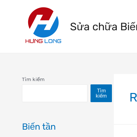
Skip
to
Sửa chữa Biế
content
Tìm kiếm
Tìm
R
kiếm
Biến tần