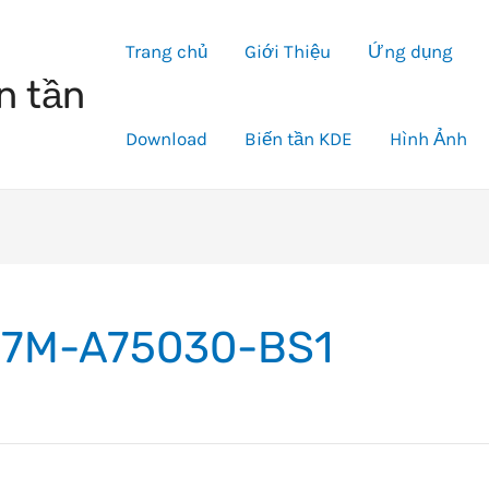
Trang chủ
Giới Thiệu
Ứng dụng
n tần
Download
Biến tần KDE
Hình Ảnh
7M-A75030-BS1