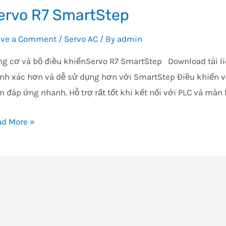
ervo R7 SmartStep
ave a Comment
/
Servo AC
/ By
admin
g cơ và bộ điều khiểnServo R7 SmartStep Download tài li
nh xác hơn và dễ sử dụng hơn với SmartStep Điều khiển vị
n đáp ứng nhanh. Hỗ trợ rất tốt khi kết nối với PLC và màn
vo
ad More »
artStep