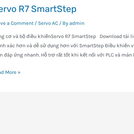
ervo R7 SmartStep
ave a Comment
/
Servo AC
/ By
admin
g cơ và bộ điều khiểnServo R7 SmartStep Download tài li
nh xác hơn và dễ sử dụng hơn với SmartStep Điều khiển vị
n đáp ứng nhanh. Hỗ trợ rất tốt khi kết nối với PLC và màn
vo
ad More »
artStep