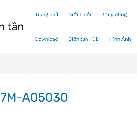
Trang chủ
Giới Thiệu
Ứng dụng
n tần
Download
Biến tần KDE
Hình Ảnh
7M-A05030