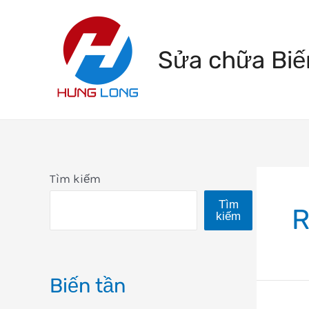
Skip
to
Sửa chữa Biế
content
Tìm kiếm
Tìm
R
kiếm
Biến tần