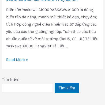
Biến tần Yaskawa A1000 YASKAWA A1000 là dòng
biến tần đa năng, mạnh mẽ, thiết kế đẹp, chạy êm;
tích hợp công nghệ điều khiển véc tơ đáp ứng các
yêu cầu cao trong công nghiệp, Tuân theo các tiêu
chuẩn quốc tế về môi trường (RoHS, CE, UL) Tài liệu
Yaskawa A1000 TiengViet Tài liệu …
Sửa
Read More »
chữa
Mua
Tìm kiếm
bán
Tìm kiếm
Biến
tần
Yaskawa