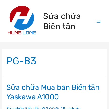
Skip
to
Sửa chữa
content
Biến tần
Mai
Men
PG-B3
Sửa chữa Mua bán Biến tần
Yaskawa A1000
Sửa chữa Biến tần YASKAWA
/ By
admin