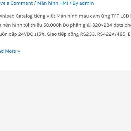
ave a Comment
/
Màn hình HMI
/ By
admin
nload Catalog tiếng việt Màn hình màu cảm ứng TFT LCD kí
 nền hình tối thiểu 50.000h Độ phân giải 320×234 dots cho
ồn cấp 24VDC ±15%. Giao tiếp cổng RS233, RS422A/485, Eth
n
ad More »
nh
5,
7
i
u
nh