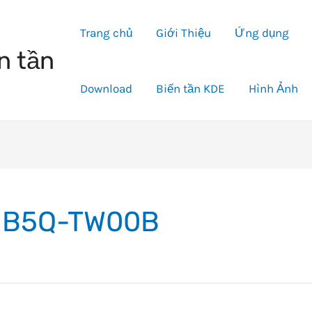
Trang chủ
Giới Thiệu
Ứng dụng
n tần
Download
Biến tần KDE
Hình Ảnh
NB5Q-TW00B