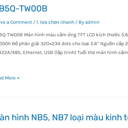
B5Q-TW00B
ave a Comment
/
1. lựa chọn nhanh
/ By
admin
Q-TW00B Màn hình màu cảm ứng TFT LCD kích thước 5.6” 6
000h Độ phân giải 320×234 dots cho loại 5.6” Nguồn cấp 2
22A/485, Ethernet, USB (lập trình) Tuổi thọ màn hình cảm 
5Q-
ad More »
00B
àn hình NB5, NB7 loại màu kinh 