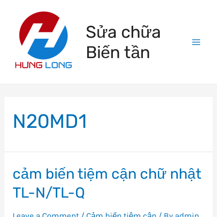
Skip
to
Sửa chữa
content
Biến tần
Mai
Men
N20MD1
cảm biến tiệm cận chữ nhật
TL-N/TL-Q
Leave a Comment
/
Cảm biến tiệm cận
/ By
admin