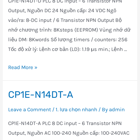
CP1E-N14DT-D PLC 8 DC input – 6 Transistor NPN
Output, Nguồn DC 24 Nguồn cấp: 24 VDC Ngõ
vào/ra: 8-DC input / 6 Transistor NPN Output Bộ
nhớ chương trình: 8Ksteps (EEPROM) Vùng nhớ dữ
liệu DM: 8Kwords Số lượng timers / counters: 256
Tốc độ xử l‎ý: Lệnh cơ bản (LD): 1.19 µs min.; Lệnh …
CP1E-
Read More »
N14DT-
D
CP1E-N14DT-A
Leave a Comment
/
1. lựa chọn nhanh
/ By
admin
CP1E-N14DT-A PLC 8 DC input – 6 Transistor NPN
Output, Nguồn AC 100-240 Nguồn cấp: 100-240VAC