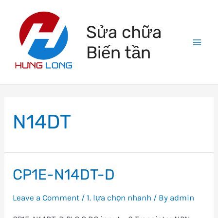
Skip
to
Sửa chữa
content
Biến tần
Mai
Men
N14DT
CP1E-N14DT-D
Leave a Comment
/
1. lựa chọn nhanh
/ By
admin