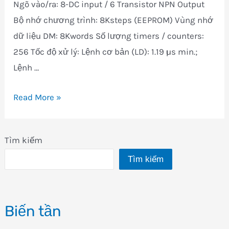
Ngõ vào/ra: 8-DC input / 6 Transistor NPN Output
Bộ nhớ chương trình: 8Ksteps (EEPROM) Vùng nhớ
dữ liệu DM: 8Kwords Số lượng timers / counters:
256 Tốc độ xử l‎ý: Lệnh cơ bản (LD): 1.19 µs min.;
Lệnh …
CP1E-
Read More »
N14DT-
A
Tìm kiếm
Tìm kiếm
Biến tần