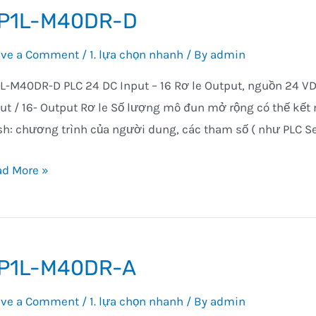
P1L-M40DR-D
ave a Comment
/
1. lựa chọn nhanh
/ By
admin
L-M40DR-D PLC 24 DC Input – 16 Rơ le Output, nguồn 24 V
ut / 16- Output Rơ le Số lượng mô đun mở rộng có thế kết 
sh: chương trình của người dung, các tham số ( như PLC S
L-
ad More »
0DR-
P1L-M40DR-A
ave a Comment
/
1. lựa chọn nhanh
/ By
admin