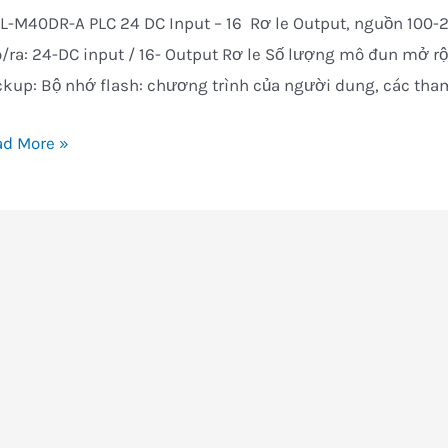
L-M40DR-A PLC 24 DC Input – 16 Rơ le Output, nguồn 100
/ra: 24-DC input / 16- Output Rơ le Số lượng mô đun mở rộn
kup: Bộ nhớ flash: chương trình của người dung, các tham
L-
ad More »
0DR-