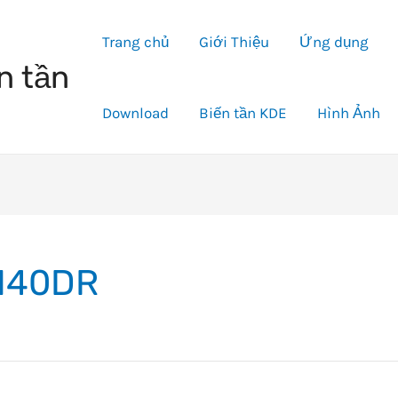
Trang chủ
Giới Thiệu
Ứng dụng
n tần
Download
Biến tần KDE
Hình Ảnh
M40DR