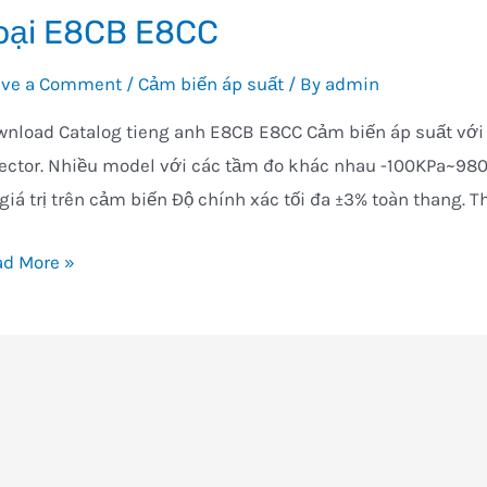
oại E8CB E8CC
ave a Comment
/
Cảm biến áp suất
/ By
admin
nload Catalog tieng anh E8CB E8CC Cảm biến áp suất với
ector. Nhiều model với các tầm đo khác nhau -100KPa~98
 giá trị trên cảm biến Độ chính xác tối đa ±3% toàn thang.
i
ad More »
CB
CC