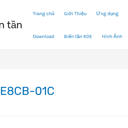
Trang chủ
Giới Thiệu
Ứng dụng
n tần
Download
Biến tần KDE
Hình Ảnh
 E8CB-01C