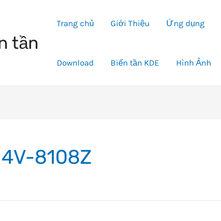
Trang chủ
Giới Thiệu
Ứng dụng
n tần
Download
Biến tần KDE
Hình Ảnh
4V-8108Z