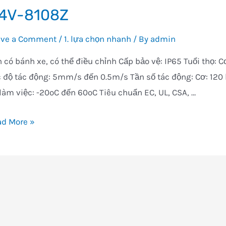
4V-8108Z
ave a Comment
/
1. lựa chọn nhanh
/ By
admin
 có bánh xe, có thể điều chỉnh Cấp bảo vệ: IP65 Tuổi thọ: C
 độ tác động: 5mm/s đến 0.5m/s Tần số tác động: Cơ: 120 l
làm việc: -20oC đến 60oC Tiêu chuẩn EC, UL, CSA, …
V-
ad More »
08Z