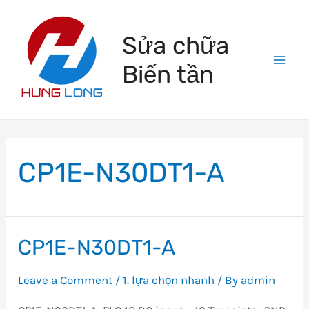
Skip
to
Sửa chữa
content
Biến tần
Mai
Men
CP1E-N30DT1-A
CP1E-N30DT1-A
Leave a Comment
/
1. lựa chọn nhanh
/ By
admin