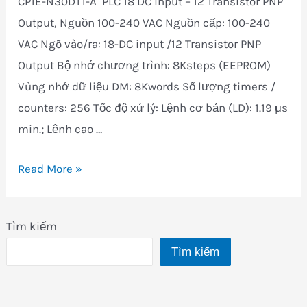
CP1E-N30DT1-A PLC 18 DC input – 12 Transistor PNP
Output, Nguồn 100-240 VAC Nguồn cấp: 100-240
VAC Ngõ vào/ra: 18-DC input /12 Transistor PNP
Output Bộ nhớ chương trình: 8Ksteps (EEPROM)
Vùng nhớ dữ liệu DM: 8Kwords Số lượng timers /
counters: 256 Tốc độ xử l‎ý: Lệnh cơ bản (LD): 1.19 µs
min.; Lệnh cao …
CP1E-
Read More »
N30DT1-
A
Tìm kiếm
Tìm kiếm