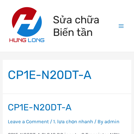
Skip
to
Sửa chữa
content
Biến tần
Mai
Men
CP1E-N20DT-A
CP1E-N20DT-A
Leave a Comment
/
1. lựa chọn nhanh
/ By
admin