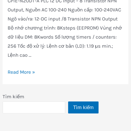
CP1E-N20DT-A PLC 12 DC input – 8 Transistor NPN
Output, Nguồn AC 100-240 Nguồn cấp: 100-240VAC
Ngõ vào/ra: 12-DC input /8 Transistor NPN Output
Bộ nhớ chương trình: 8Ksteps (EEPROM) Vùng nhớ
dữ liệu DM: 8Kwords Số lượng timers / counters:
256 Tốc độ xử l‎ý: Lệnh cơ bản (LD): 1.19 µs min.;
Lệnh cao …
CP1E-
Read More »
N20DT-
A
Tìm kiếm
Tìm kiếm