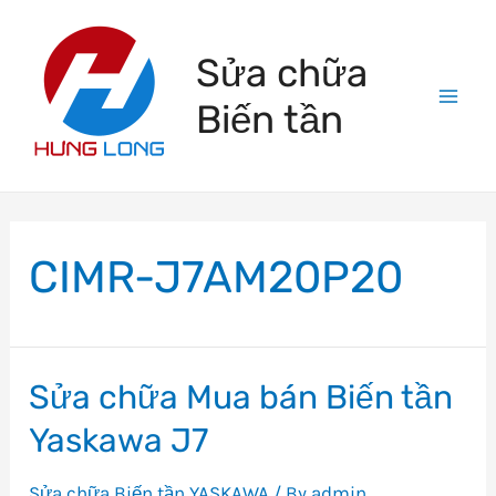
Skip
to
Sửa chữa
content
Biến tần
Mai
Men
CIMR-J7AM20P20
Sửa chữa Mua bán Biến tần
Yaskawa J7
Sửa chữa Biến tần YASKAWA
/ By
admin