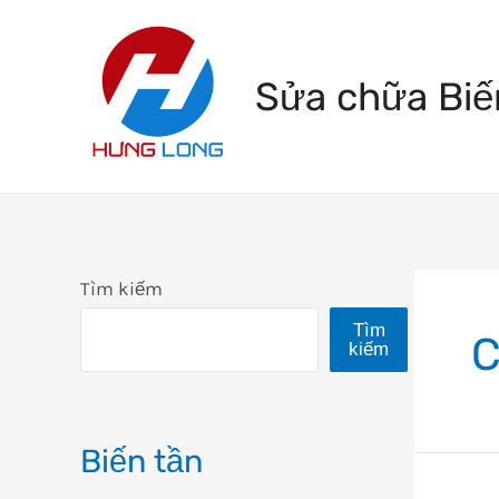
Skip
to
Sửa chữa Biế
content
Tìm kiếm
Tìm
C
kiếm
Biến tần