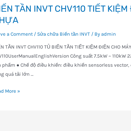
IẾN TẦN INVT CHV110 TIẾT KIỆM
HỰA
ave a Comment
/
Sửa chữa Biến tần INVT
/ By
admin
N TẦN INVT CHV110 TỦ BIẾN TẦN TIẾT KIỆM ĐIỆN CHO MÁY É
110UserManualEnglishVersion Công suất 7.5kW ~ 110kW 22
 phẩm ● Chế độ điều khiển: điều khiển sensorless vector, 
g quá tải lớn …
ẾN
ad More »
N
VT
V110
T