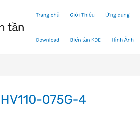
Trang chủ
Giới Thiệu
Ứng dụng
n tần
Download
Biến tần KDE
Hình Ảnh
HV110-075G-4