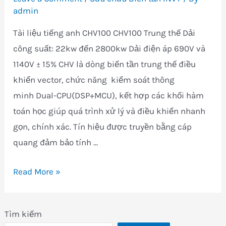
admin
Tài liệu tiếng anh CHV100 CHV100 Trung thế Dải
công suất: 22kw đến 2800kw Dải điện áp 690V và
1140V ± 15% CHV là dòng biến tần trung thế điều
khiển vector, chức năng kiểm soát thông
minh Dual-CPU(DSP+MCU), kết hợp các khối hàm
toán học giúp quá trình xử lý và điều khiển nhanh
gọn, chính xác. Tín hiệu được truyền bằng cáp
quang đảm bảo tính …
Biến
Read More »
tần
trung
Tìm kiếm
thế