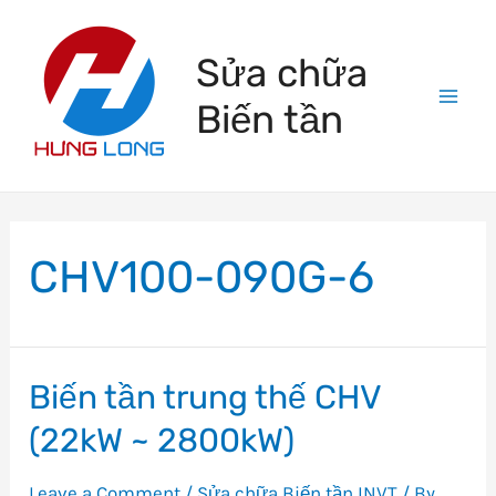
Skip
to
Sửa chữa
content
Biến tần
Mai
Men
CHV100-090G-6
Biến tần trung thế CHV
(22kW ~ 2800kW)
Leave a Comment
/
Sửa chữa Biến tần INVT
/ By