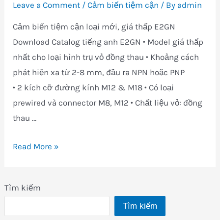
Leave a Comment
/
Cảm biến tiệm cận
/ By
admin
Cảm biến tiệm cận loại mới, giá thấp E2GN
Download Catalog tiếng anh E2GN • Model giá thấp
nhất cho loại hình trụ vỏ đồng thau • Khoảng cách
phát hiện xa từ 2-8 mm, đầu ra NPN hoặc PNP
• 2 kích cỡ đường kính M12 & M18 • Có loại
prewired và connector M8, M12 • Chất liệu vỏ: đồng
thau …
Cảm
Read More »
biến
tiệm
Tìm kiếm
cận
Tìm kiếm
E2GN