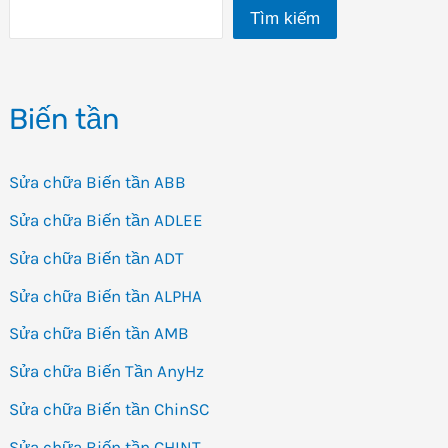
Tìm kiếm
tần
Fuji,
Các
Biến tần
lỗi
của
biến
Sửa chữa Biến tần ABB
tần
Sửa chữa Biến tần ADLEE
Fuji
Sửa chữa Biến tần ADT
thường
Sửa chữa Biến tần ALPHA
gặp
Sửa chữa Biến tần AMB
Sửa chữa Biến Tần AnyHz
Sửa chữa Biến tần ChinSC
Sửa chữa Biến tần CHINT