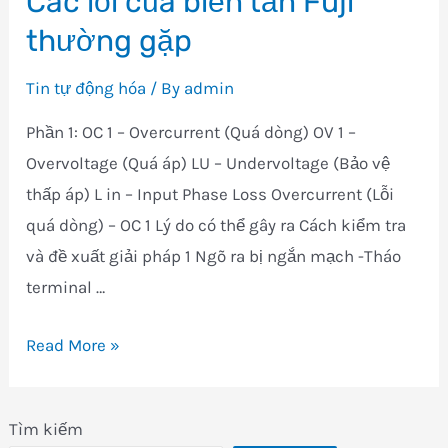
Các lỗi của biến tần Fuji
thường gặp
Tin tự động hóa
/ By
admin
Phần 1: OC 1 – Overcurrent (Quá dòng) OV 1 –
Overvoltage (Quá áp) LU – Undervoltage (Bảo vệ
thấp áp) L in – Input Phase Loss Overcurrent (Lỗi
quá dòng) – OC 1 Lý do có thể gây ra Cách kiểm tra
và đề xuất giải pháp 1 Ngõ ra bị ngắn mạch -Tháo
terminal …
Bảng
Read More »
mã
lỗi
Tìm kiếm
biến