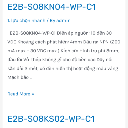
E2B-S08KN04-WP-C1
C1
1. lựa chọn nhanh
/ By
admin
E2B-S08KN04-WP-C1 Điện áp nguồn: 10 đến 30
VDC Khoảng cách phát hiện: 4mm Đầu ra: NPN (200
mA max – 30 VDC max.) Kích cỡ: Hình trụ phi 8mm,
đầu lồi Vỏ thép không gỉ cho độ bền cao Dây nối
sẵn dài 2 mét, có đèn hiến thị hoạt động màu vàng
Mạch bảo …
E2B-
Read More »
S08KN04-
WP-
E2B-S08KS02-WP-C1
C1