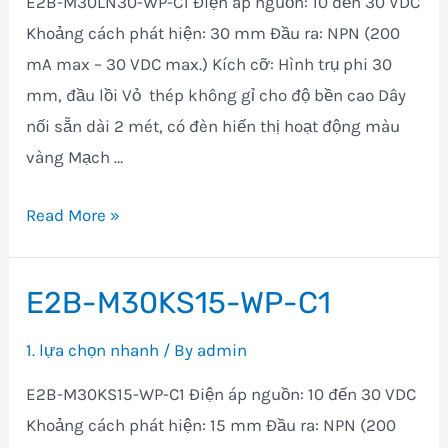
E2B-M30LN30-WP-C1 Điện áp nguồn: 10 đến 30 VDC
Khoảng cách phát hiện: 30 mm Đầu ra: NPN (200
mA max – 30 VDC max.) Kích cỡ: Hình trụ phi 30
mm, đầu lồi Vỏ thép không gỉ cho độ bền cao Dây
nối sẵn dài 2 mét, có đèn hiến thị hoạt động màu
vàng Mạch …
E2B-
Read More »
M30LN30-
WP-
E2B-M30KS15-WP-C1
C1
1. lựa chọn nhanh
/ By
admin
E2B-M30KS15-WP-C1 Điện áp nguồn: 10 đến 30 VDC
Khoảng cách phát hiện: 15 mm Đầu ra: NPN (200