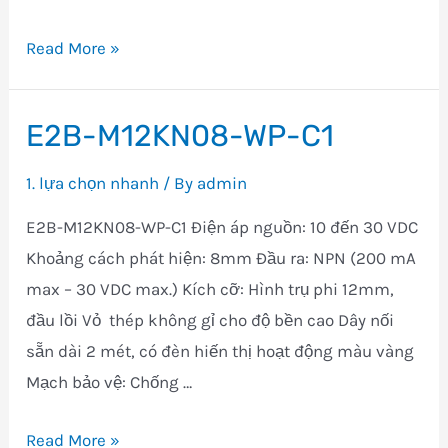
E2B-
Read More »
M18KS08-
WP-
E2B-M12KN08-WP-C1
C1
1. lựa chọn nhanh
/ By
admin
E2B-M12KN08-WP-C1 Điện áp nguồn: 10 đến 30 VDC
Khoảng cách phát hiện: 8mm Đầu ra: NPN (200 mA
max – 30 VDC max.) Kích cỡ: Hình trụ phi 12mm,
đầu lồi Vỏ thép không gỉ cho độ bền cao Dây nối
sẵn dài 2 mét, có đèn hiến thị hoạt động màu vàng
Mạch bảo vệ: Chống …
E2B-
Read More »