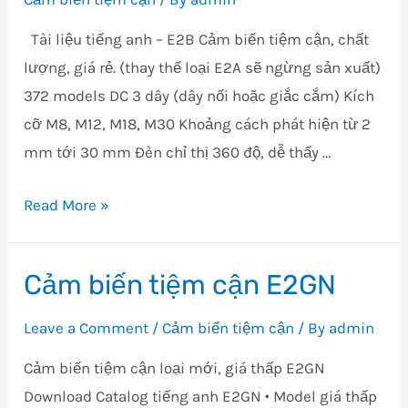
Tài liệu tiếng anh – E2B Cảm biến tiệm cận, chất
lượng, giá rẻ. (thay thế loại E2A sẽ ngừng sản xuất)
372 models DC 3 dây (dây nối hoặc giắc cắm) Kích
cỡ M8, M12, M18, M30 Khoảng cách phát hiện từ 2
mm tới 30 mm Đèn chỉ thị 360 độ, dễ thấy …
Cảm
Read More »
biến
tiệm
Cảm biến tiệm cận E2GN
cận
E2B
Leave a Comment
/
Cảm biến tiệm cận
/ By
admin
(New)
Cảm biến tiệm cận loại mới, giá thấp E2GN
Download Catalog tiếng anh E2GN • Model giá thấp