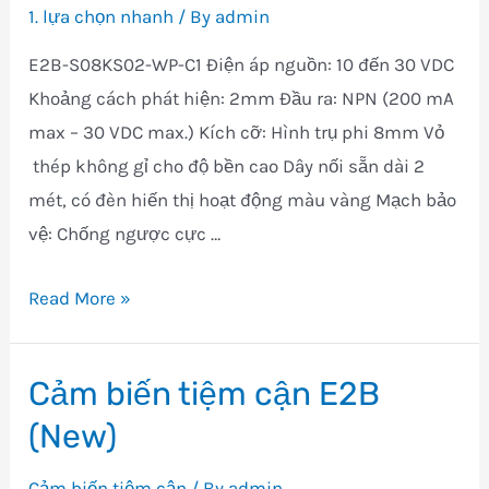
1. lựa chọn nhanh
/ By
admin
E2B-S08KS02-WP-C1 Điện áp nguồn: 10 đến 30 VDC
Khoảng cách phát hiện: 2mm Đầu ra: NPN (200 mA
max – 30 VDC max.) Kích cỡ: Hình trụ phi 8mm Vỏ
thép không gỉ cho độ bền cao Dây nối sẵn dài 2
mét, có đèn hiến thị hoạt động màu vàng Mạch bảo
vệ: Chống ngược cực …
E2B-
Read More »
S08KS02-
WP-
Cảm biến tiệm cận E2B
C1
(New)
Cảm biến tiệm cận
/ By
admin