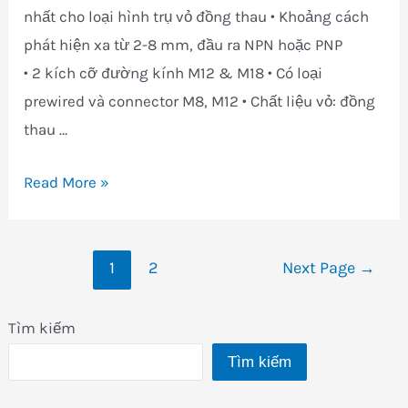
nhất cho loại hình trụ vỏ đồng thau • Khoảng cách
phát hiện xa từ 2-8 mm, đầu ra NPN hoặc PNP
• 2 kích cỡ đường kính M12 & M18 • Có loại
prewired và connector M8, M12 • Chất liệu vỏ: đồng
thau …
Cảm
Read More »
biến
tiệm
Phân
cận
1
2
Next Page
→
trang
E2GN
bài
Tìm kiếm
viết
Tìm kiếm