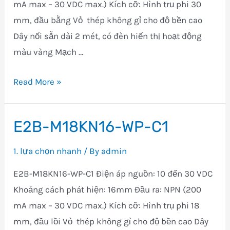
mA max – 30 VDC max.) Kích cỡ: Hình trụ phi 30
mm, đầu bằng Vỏ thép không gỉ cho độ bền cao
Dây nối sẵn dài 2 mét, có đèn hiến thị hoạt động
màu vàng Mạch …
E2B-
Read More »
M30KS15-
WP-
E2B-M18KN16-WP-C1
C1
1. lựa chọn nhanh
/ By
admin
E2B-M18KN16-WP-C1 Điện áp nguồn: 10 đến 30 VDC
Khoảng cách phát hiện: 16mm Đầu ra: NPN (200
mA max – 30 VDC max.) Kích cỡ: Hình trụ phi 18
mm, đầu lồi Vỏ thép không gỉ cho độ bền cao Dây