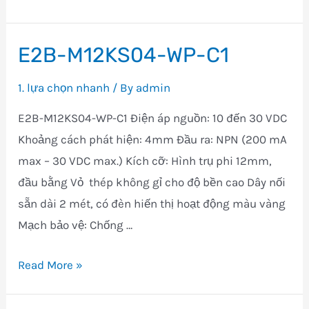
M12KN08-
WP-
E2B-M12KS04-WP-C1
C1
1. lựa chọn nhanh
/ By
admin
E2B-M12KS04-WP-C1 Điện áp nguồn: 10 đến 30 VDC
Khoảng cách phát hiện: 4mm Đầu ra: NPN (200 mA
max – 30 VDC max.) Kích cỡ: Hình trụ phi 12mm,
đầu bằng Vỏ thép không gỉ cho độ bền cao Dây nối
sẵn dài 2 mét, có đèn hiến thị hoạt động màu vàng
Mạch bảo vệ: Chống …
E2B-
Read More »
M12KS04-
WP-