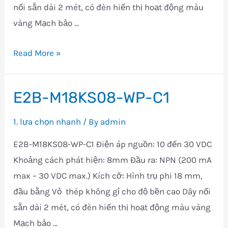
nối sẵn dài 2 mét, có đèn hiến thị hoạt động màu
vàng Mạch bảo …
E2B-
Read More »
M18KN16-
WP-
E2B-M18KS08-WP-C1
C1
1. lựa chọn nhanh
/ By
admin
E2B-M18KS08-WP-C1 Điện áp nguồn: 10 đến 30 VDC
Khoảng cách phát hiện: 8mm Đầu ra: NPN (200 mA
max – 30 VDC max.) Kích cỡ: Hình trụ phi 18 mm,
đầu bằng Vỏ thép không gỉ cho độ bền cao Dây nối
sẵn dài 2 mét, có đèn hiến thị hoạt động màu vàng
Mạch bảo …