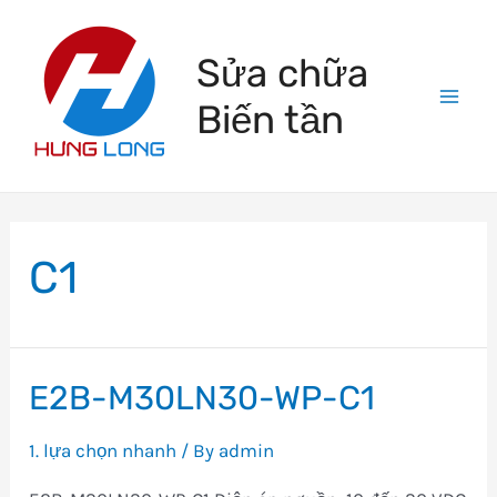
Skip
to
Sửa chữa
content
Biến tần
Mai
Men
C1
E2B-M30LN30-WP-C1
1. lựa chọn nhanh
/ By
admin