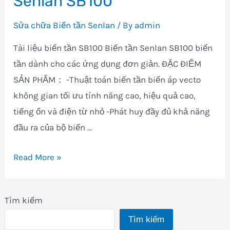
Senlan SB100
Sửa chữa Biến tần Senlan
/ By
admin
Tài liệu biến tần SB100 Biến tần Senlan SB100 biến
tần dành cho các ứng dụng đơn giản. ĐẶC ĐIỂM
SẢN PHẨM： -Thuật toán biến tần biến áp vecto
không gian tối ưu tính năng cao, hiệu quả cao,
tiếng ổn và điện từ nhỏ -Phát huy đầy đủ khả năng
đầu ra của bộ biến …
Sửa
Read More »
chữa
Mua
Tìm kiếm
bán
Tìm kiếm
Biến