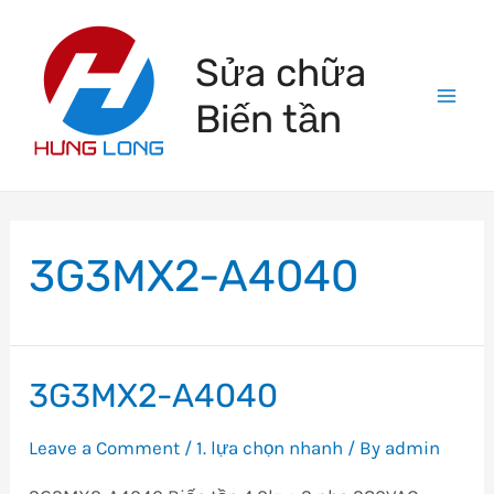
Skip
to
Sửa chữa
content
Biến tần
Mai
Men
3G3MX2-A4040
3G3MX2-A4040
Leave a Comment
/
1. lựa chọn nhanh
/ By
admin