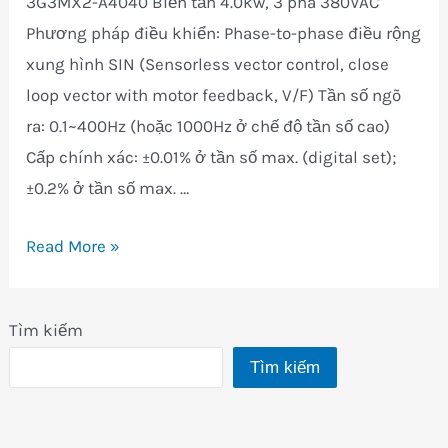
3G3MX2-A4040 Biến tần 4.0kw, 3 pha 380VAC
Phương pháp điều khiển: Phase-to-phase điều rộng
xung hình SIN (Sensorless vector control, close
loop vector with motor feedback, V/F) Tần số ngõ
ra: 0.1~400Hz (hoặc 1000Hz ở chế độ tần số cao)
Cấp chính xác: ±0.01% ở tần số max. (digital set);
±0.2% ở tần số max. …
3G3MX2-
Read More »
A4040
Tìm kiếm
Tìm kiếm