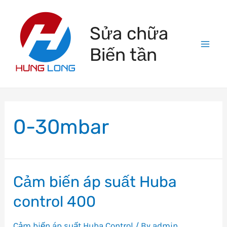
Skip
to
Sửa chữa
content
Biến tần
Mai
Men
0-30mbar
Cảm biến áp suất Huba
control 400
Cảm biến áp suất Huba Control
/ By
admin