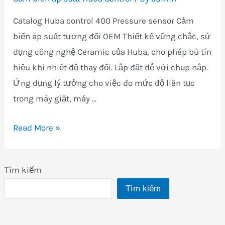
Catalog Huba control 400 Pressure sensor Cảm
biến áp suất tương đối OEM Thiết kế vững chắc, sử
dụng công nghệ Ceramic của Huba, cho phép bù tín
hiệu khi nhiệt độ thay đổi. Lắp đặt dễ với chụp nắp.
Ứng dụng lý tưởng cho việc đo mức độ liên tục
trong máy giặt, máy …
Cảm
Read More »
biến
áp
Tìm kiếm
suất
Tìm kiếm
Huba
control
400