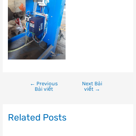
←
Previous
Next Bài
Điều
Bài viết
viết
→
hướng
bài
viết
Related Posts