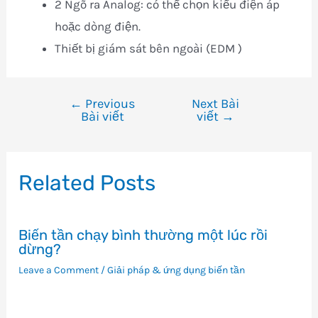
2 Ngõ ra Analog: có thể chọn kiểu điện áp
hoặc dòng điện.
Thiết bị giám sát bên ngoài (EDM )
←
Previous
Next Bài
Điều
Bài viết
viết
→
hướng
bài
viết
Related Posts
Biến tần chạy bình thường một lúc rồi
dừng?
Leave a Comment
/
Giải pháp & ứng dụng biến tần