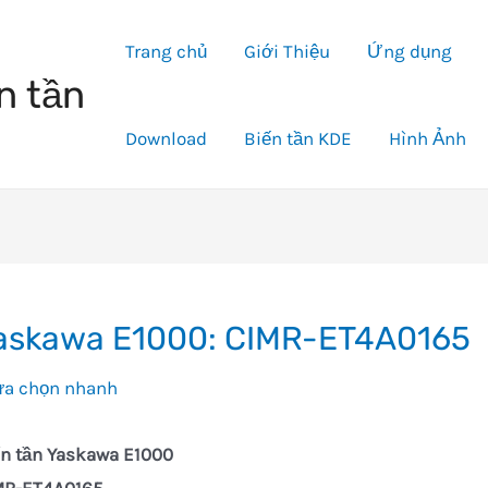
Trang chủ
Giới Thiệu
Ứng dụng
n tần
Download
Biến tần KDE
Hình Ảnh
askawa E1000: CIMR-ET4A0165
lựa chọn nhanh
ến tần Yaskawa E1000