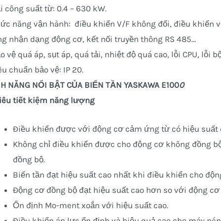
i công suất từ: 0.4 – 630 kW.
ức năng vận hành: điều khiển V/F không đổi, điều khiển 
g nhận dạng động cơ, kết nối truyền thông RS 485…
o vệ quá áp, sụt áp, quá tải, nhiệt độ quá cao, lỗi CPU, lỗ
êu chuẩn bảo vệ: IP 20.
NH NĂNG NỔI BẬT CỦA BIẾN TẦN YASKAWA E100
0
Siêu tiết kiệm năng lượng
Điều khiển được với động cơ cảm ứng từ có hiệu suất 
Không chỉ điều khiển được cho động cơ không đồng bộ
đồng bộ.
Biến tần đạt hiệu suất cao nhất khi điều khiển cho độn
Động cơ đồng bộ đạt hiệu suất cao hơn so với động cơ
Ổn định Mo-ment xoắn với hiệu suất cao.
Điều khiển áp lực ổn định và hiệu quả cao cho máy n