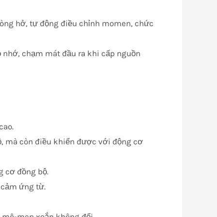
vòng hở, tự động điều chỉnh momen, chức
i bộ nhớ, chạm mát đầu ra khi cấp nguồn
cao.
, mà còn điều khiển được với động cơ
g cơ đồng bộ.
 cảm ứng từ.
én mô-men xoắn không đổi.