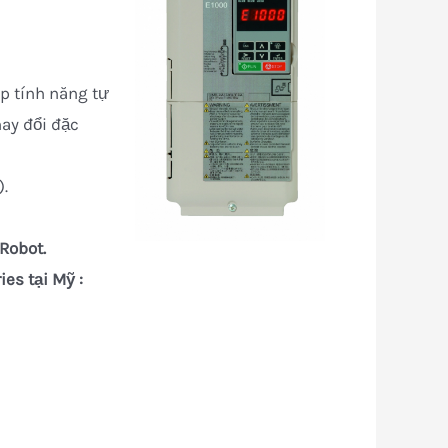
ợp tính năng tự
hay đổi đặc
).
 Robot.
es tại Mỹ :