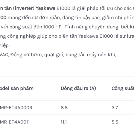
n tần
(
inverter
)
Yaskawa
E1000 là giải pháp tối ưu cho cá
000
mang đến sự đơn giản, đáng tin cậy cao, giảm chi phí 
 với công suất đến 1000 HP. Tính năng chuyên dụng, tiết 
ng công nghiệp giúp cho biến tần Yaskawa E1000 là sự lự
iệp.
VAC, Động cơ bơm, quạt gió, băng tải, máy nén khí,…
odel sản phẩm
Dòng đầu ra (A)
Công suất
IMR-ET4A0009
8.8
3.7
IMR-ET4A0011
11.1
5.5