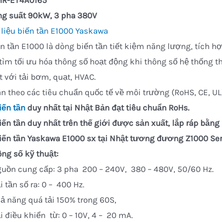
MR-ET4A0165
ng suất 90kW, 3 pha 380V
 liệu biến tần E1000 Yaskawa
n tần E1000 là dòng biến tần tiết kiệm năng lượng, tích h
tìm tối ưu hóa thông số hoạt động khi thông số hệ thống t
t với tải bơm, quạt, HVAC.
n theo các tiêu chuẩn quốc tế về môi trường (RoHS, CE, UL
iến tần
duy nhất tại Nhật Bản đạt tiêu chuẩn RoHs.
iến tần duy nhất trên thế giới được sản xuất, lắp ráp bằng
iến tần Yaskawa E1000 sx tại Nhật tương đương Z1000 Seri
ng số kỹ thuật:
uồn cung cấp: 3 pha 200 – 240V, 380 – 480V, 50/60 Hz.
i tần số ra: 0 – 400 Hz.
ả năng quá tải 150% trong 60S,
i điều khiển từ: 0 – 10V, 4 – 20 mA.