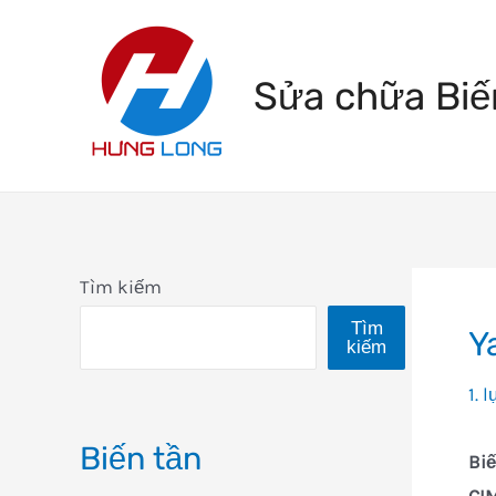
Skip
to
Sửa chữa Biế
content
Tìm kiếm
Tìm
Y
kiếm
1. 
Biến tần
Bi