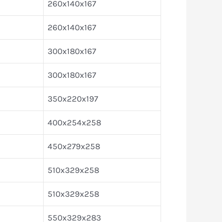
260x140x167
260x140x167
300x180x167
300x180x167
350x220x197
400x254x258
450x279x258
510x329x258
510x329x258
550x329x283