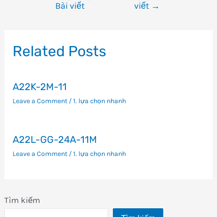
Bài viết
viết
→
hướng
bài
viết
Related Posts
A22K-2M-11
Leave a Comment
/
1. lựa chọn nhanh
A22L-GG-24A-11M
Leave a Comment
/
1. lựa chọn nhanh
Tìm kiếm