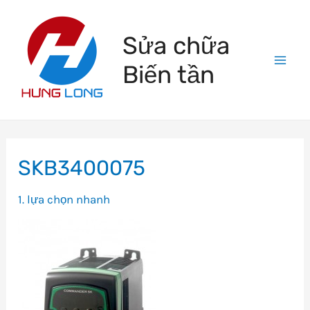
Skip
to
Sửa chữa
content
Biến tần
Mai
Men
SKB3400075
1. lựa chọn nhanh