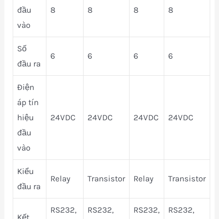
đầu
8
8
8
8
vào
Số
6
6
6
6
đầu ra
Điện
áp tín
hiệu
24VDC
24VDC
24VDC
24VDC
đầu
vào
Kiểu
Relay
Transistor
Relay
Transistor
đầu ra
RS232,
RS232,
RS232,
RS232,
Kết