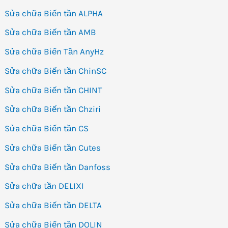
Sửa chữa Biến tần ALPHA
Sửa chữa Biến tần AMB
Sửa chữa Biến Tần AnyHz
Sửa chữa Biến tần ChinSC
Sửa chữa Biến tần CHINT
Sửa chữa Biến tần Chziri
Sửa chữa Biến tần CS
Sửa chữa Biến tần Cutes
Sửa chữa Biến tần Danfoss
Sửa chữa tần DELIXI
Sửa chữa Biến tần DELTA
Sửa chữa Biến tần DOLIN