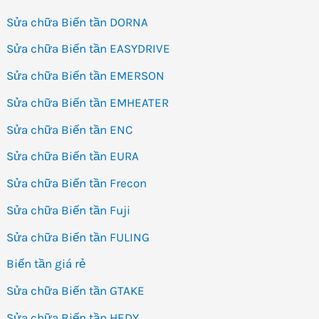
Sửa chữa Biến tần DORNA
Sửa chữa Biến tần EASYDRIVE
Sửa chữa Biến tần EMERSON
Sửa chữa Biến tần EMHEATER
Sửa chữa Biến tần ENC
Sửa chữa Biến tần EURA
Sửa chữa Biến tần Frecon
Sửa chữa Biến tần Fuji
Sửa chữa Biến tần FULING
Biến tần giá rẻ
Sửa chữa Biến tần GTAKE
Sửa chữa Biến tần HEDY