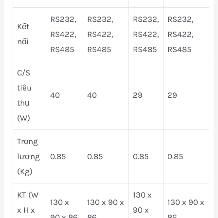
RS232,
RS232,
RS232,
RS232,
Kết
RS422,
RS422,
RS422,
RS422,
nối
RS485
RS485
RS485
RS485
C/S
tiêu
40
40
29
29
thụ
(W)
Trọng
lượng
0.85
0.85
0.85
0.85
(Kg)
KT (W
130 x
130 x
130 x 90 x
130 x 90 x
x H x
90 x
90 x 86
86
86