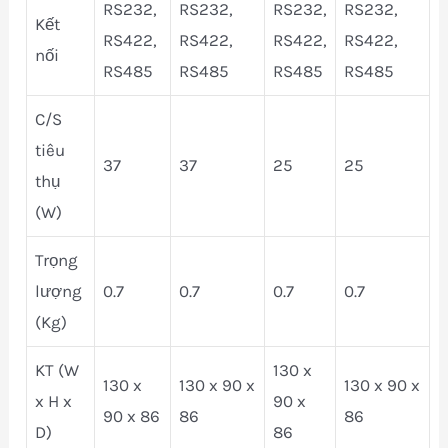
RS232,
RS232,
RS232,
RS232,
Kết
RS422,
RS422,
RS422,
RS422,
nối
RS485
RS485
RS485
RS485
C/S
tiêu
37
37
25
25
thụ
(W)
Trọng
lượng
0.7
0.7
0.7
0.7
(Kg)
KT (W
130 x
130 x
130 x 90 x
130 x 90 x
x H x
90 x
90 x 86
86
86
D)
86