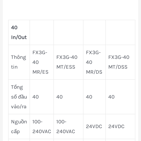
40
In/Out
FX3G-
FX3G-
Thông
FX3G-40
FX3G-40
40
40
tin
MT/ESS
MT/DSS
MR/ES
MR/DS
Tổng
số đầu
40
40
40
40
vào/ra
Nguồn
100-
100-
24VDC
24VDC
cấp
240VAC
240VAC