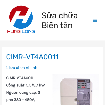
Skip
to
Sửa chữa
content
Biến tần
Mai
Men
CIMR-VT4A0011
1. lựa chọn nhanh
CIMR-VT4A0011
Công suât: 5.5/3.7 kW
Nguồn cung cấp: 3
pha 380 – 480V,