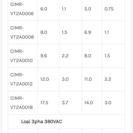
CIMR-
6.0
1.1
5.0
0.75
VT2A0006
CIMR-
8.0
1.5
6.9
1.1
VT2A0008
CIMR-
9.6
2.2
8.0
1.5
VT2A0010
CIMR-
12.0
3.0
11.0
2.2
VT2A0012
CIMR-
17.5
3.7
14.0
3.0
VT2A0018
Loại 3pha 380VAC