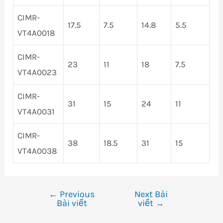
CIMR-
17.5
7.5
14.8
5.5
VT4A0018
CIMR-
23
11
18
7.5
VT4A0023
CIMR-
31
15
24
11
VT4A0031
CIMR-
38
18.5
31
15
VT4A0038
←
Previous
Next Bài
Điều
Bài viết
viết
→
hướng