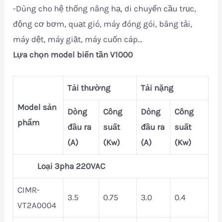
-Dùng cho hệ thống nâng hạ, di chuyển cầu trục,
động cơ bơm, quạt gió, máy đóng gói, băng tải,
máy dệt, máy giặt, máy cuốn cáp…
Lựa chọn model biến tần V1000
Tải thường
Tải nặng
Model sản
Dòng
Công
Dòng
Công
phẩm
đầu ra
suất
đầu ra
suất
(A)
(Kw)
(A)
(Kw)
Loại 3pha 220VAC
CIMR-
3.5
0.75
3.0
0.4
VT2A0004