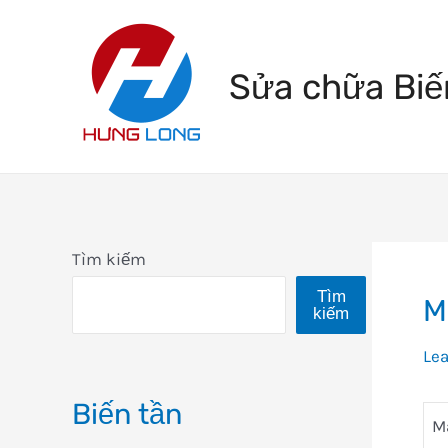
Skip
to
Sửa chữa Biế
content
Tìm kiếm
Tìm
M
kiếm
Le
Biến tần
M