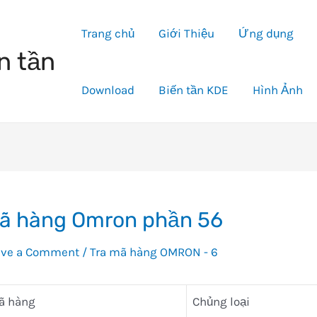
Trang chủ
Giới Thiệu
Ứng dụng
n tần
Download
Biến tần KDE
Hình Ảnh
ã hàng Omron phần 56
ave a Comment
/
Tra mã hàng OMRON - 6
ã hàng
Chủng loại