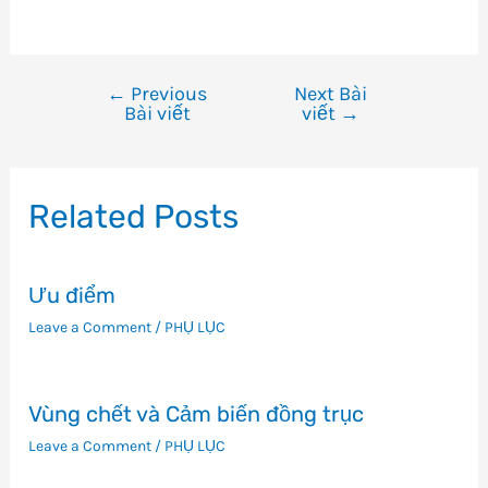
←
Previous
Next Bài
Điều
Bài viết
viết
→
hướng
bài
viết
Related Posts
Ưu điểm
Leave a Comment
/
PHỤ LỤC
Vùng chết và Cảm biến đồng trục
Leave a Comment
/
PHỤ LỤC