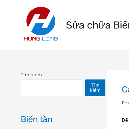
Skip
to
Sửa chữa Biế
content
Tìm kiếm
Tìm
C
kiếm
PH
Biến tần
Để 