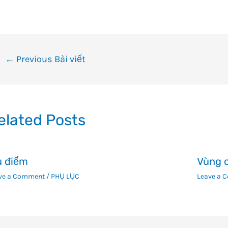
ều
←
Previous Bài viết
ướng
i
ết
elated Posts
 điểm
Vùng c
ve a Comment
/
PHỤ LỤC
Leave a 