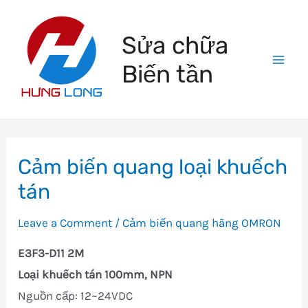
Skip
to
Sửa chữa
content
Biến tần
Mai
Men
Cảm biến quang loại khuếch
tán
Leave a Comment
/
Cảm biến quang hãng OMRON
E3F3-D11 2M
Loại khuếch tán 100mm, NPN
Nguồn cấp: 12~24VDC