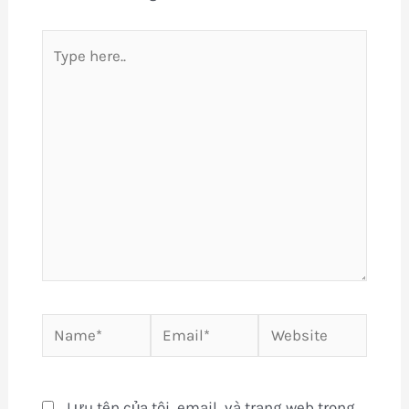
Type
here..
Name*
Email*
Website
Lưu tên của tôi, email, và trang web trong