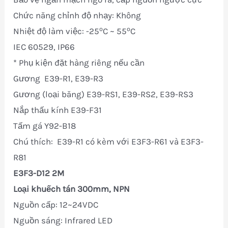
Chức năng chỉnh độ nhạy: Không
o
o
Nhiệt độ làm việc: -25
C ~ 55
C
IEC 60529, IP66
* Phụ kiện đặt hàng riêng nếu cần
Gương E39-R1, E39-R3
Gương (loại băng) E39-RS1, E39-RS2, E39-RS3
Nắp thấu kính E39-F31
Tấm gá Y92-B18
Chú thích: E39-R1 có kèm với E3F3-R61 và E3F3-
R81
E3F3-D12 2M
Loại khuếch tán 300mm, NPN
Nguồn cấp: 12~24VDC
Nguồn sáng: Infrared LED