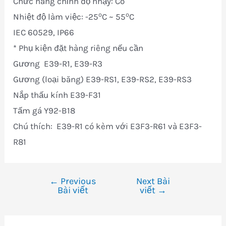
Chức năng chỉnh độ nhạy: Có
o
o
Nhiệt độ làm việc: -25
C ~ 55
C
IEC 60529, IP66
* Phụ kiện đặt hàng riêng nếu cần
Gương E39-R1, E39-R3
Gương (loại băng) E39-RS1, E39-RS2, E39-RS3
Nắp thấu kính E39-F31
Tấm gá Y92-B18
Chú thích: E39-R1 có kèm với E3F3-R61 và E3F3-
R81
←
Previous
Next Bài
Điều
Bài viết
viết
→
hướng
bài