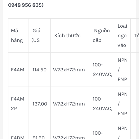
0948 956 835)
Loại
Mã
Giá
Nguồn
Kích thước
ngõ
Tố
hàng
(US
cấp
vào
NPN
100-
F4AM
114.50
W72xH72mm
/
240VAC,
PNP
NPN
F4AM-
100-
137.00
W72xH72mm
/
2P
240VAC,
PNP
NPN
100-
F4BM
91.90
W72xH72mm
/