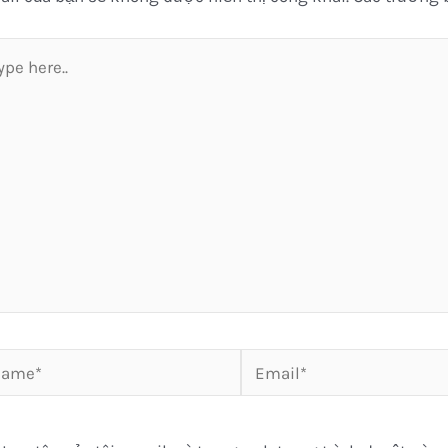
pe
e..
me*
Email*