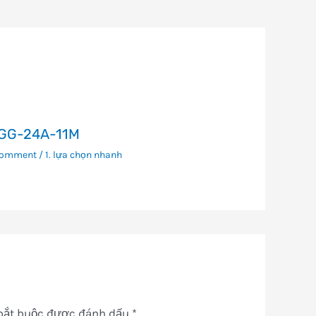
GG-24A-11M
Comment
/
1. lựa chọn nhanh
bắt buộc được đánh dấu
*