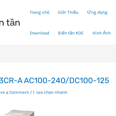
Trang chủ
Giới Thiệu
Ứng dụng
n tần
Download
Biến tần KDE
Hình Ảnh
3CR-A AC100-240/DC100-125
ave a Comment
/
1. lựa chọn nhanh