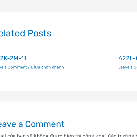
ướng
i
ết
elated Posts
2K-2M-11
A22L-
ve a Comment
/
1. lựa chọn nhanh
Leave a 
eave a Comment
il của bạn sẽ không được hiển thị công khai.
Các trường 