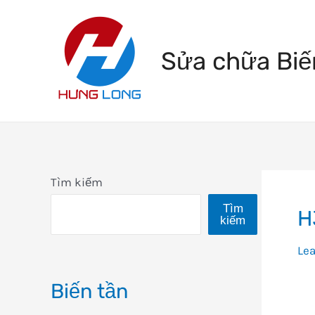
Skip
to
Sửa chữa Biế
content
Tìm kiếm
Tìm
H
kiếm
Le
Biến tần