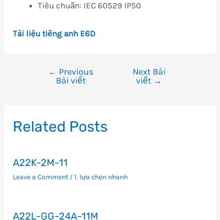
Tiêu chuẩn: IEC 60529 IP50
Tài liệu tiếng anh E6D
←
Previous
Next Bài
Điều
Bài viết
viết
→
hướng
bài
viết
Related Posts
A22K-2M-11
Leave a Comment
/
1. lựa chọn nhanh
A22L-GG-24A-11M